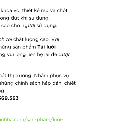
hóa với thiết kế râu và chốt
bong đứt khi sử dụng.
tế cao cho người sử dụng.
h tỏi
chất lượng cao. Với
 những sản phẩm
Túi lưới
g vui lòng liên hệ lại để được
nhất thị trường. Nhằm phục vụ
 những chính sách hấp dẫn, chiết
ng.
569.563
anhha.com/san-pham/luoi-