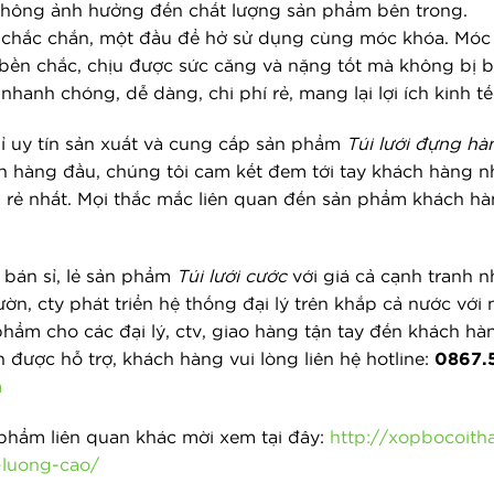
 không ảnh hưởng đến chất lượng sản phẩm bên trong.
t chắc chắn, một đầu để hở sử dụng cùng móc khóa. Móc k
 bền chắc, chịu được sức căng và nặng tốt mà không bị 
 nhanh chóng, dễ dàng, chi phí rẻ, mang lại lợi ích kinh 
ỉ uy tín sản xuất và cung cấp sản phẩm
Túi lưới đựng hàn
n hàng đầu, chúng tôi cam kết đem tới tay khách hàng
á rẻ nhất. Mọi thắc mắc liên quan đến sản phẩm khách hàn
 bán sỉ, lẻ sản phẩm
Túi lưới cước
với giá cả cạnh tranh 
n, cty phát triển hệ thống đại lý trên khắp cả nước với
phẩm cho các đại lý, ctv, giao hàng tận tay đến khách hà
n được hỗ trợ, khách hàng vui lòng liên hệ hotline:
0867.
m
hẩm liên quan khác mời xem tại đây:
http://xopbocoith
luong-cao/