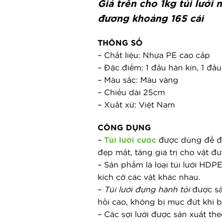
Giá trên cho 1kg túi lướ
đương khoảng 165 cái
THÔNG SỐ
– Chất liệu: Nhựa PE cao cấp
– Đặc điểm: 1 đầu hàn kín, 1 đ
– Màu sắc: Màu vàng
– Chiều dài 25cm
– Xuất xứ: Việt Nam
CÔNG DỤNG
–
Túi lưới cước
được dùng để đựn
đẹp mắt, tăng giá trị cho vật đ
– Sản phẩm là loại túi lưới HDP
kích cỡ các vật khác nhau.
–
Túi lưới đựng hành tỏi
được sả
hồi cao, không bị mục đứt khi ba
– Các sợi lưới được sản xuất th