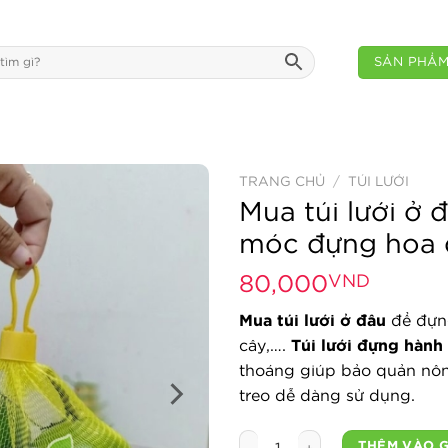
SẢN PHẨ
TRANG CHỦ
/
TÚI LƯỚI
Mua túi lưới ở
móc đựng hoa 
80,000
VND
Mua túi lưới ở đâu
để đựng
cây,….
Túi lưới đựng hành 
thoáng giúp bảo quản nôn
treo dễ dàng sử dụng.
Mua túi lưới ở đâu dài 25cm
THÊM VÀO 