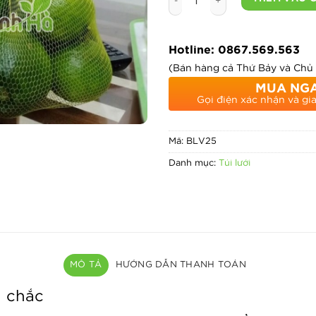
Hotline: 0867.569.563
(Bán hàng cả Thứ Bảy và Chủ
MUA NG
Gọi điện xác nhận và gi
Mã:
BLV25
Danh mục:
Túi lưới
MÔ TẢ
HƯỚNG DẪN THANH TOÁN
n chắc