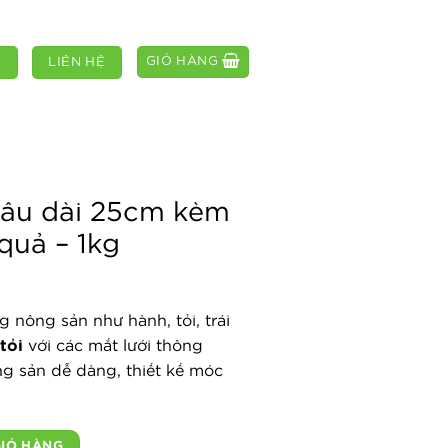
GIỎ HÀNG
M
LIÊN HỆ
 đâu dài 25cm kèm
quả – 1kg
 nông sản như hành, tỏi, trái
tỏi
với các mắt lưới thông
g sản dễ dàng, thiết kế móc
 kèm móc đựng hoa quả - 1kg số lượng
GIỎ HÀNG