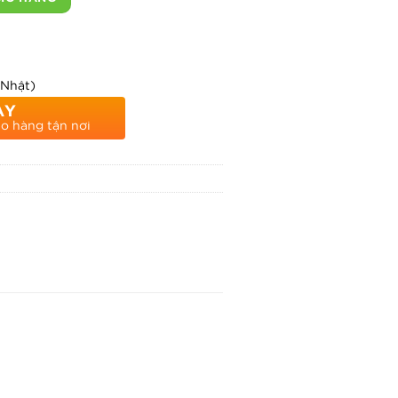
 Nhật)
AY
ao hàng tận nơi