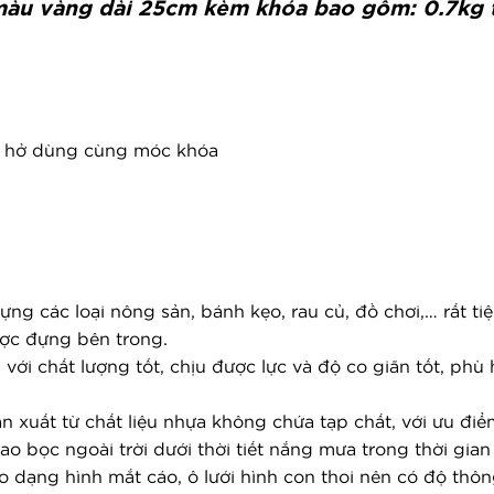
i màu vàng dài 25cm kèm khóa bao gồm: 0.7kg 
ầu hở dùng cùng móc khóa
g các loại nông sản, bánh kẹo, rau củ, đồ chơi,… rất tiệ
ược đựng bên trong.
E với chất lượng tốt, chịu được lực và độ co giãn tốt, phù
n xuất từ chất liệu nhựa không chứa tạp chất, với ưu đi
o bọc ngoài trời dưới thời tiết nắng mưa trong thời gian 
eo dạng hình mắt cáo, ô lưới hình con thoi nên có độ thô