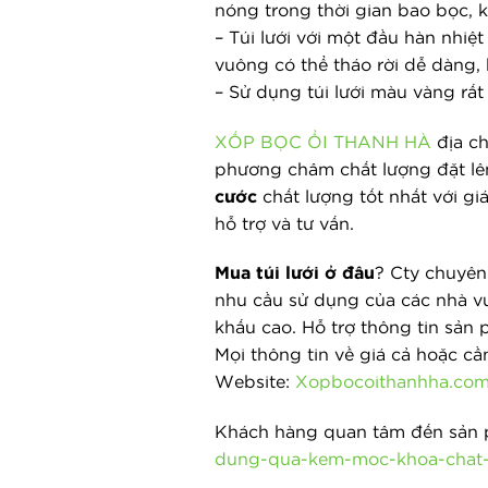
nóng trong thời gian bao bọc,
– Túi lưới với một đầu hàn nhiệ
vuông có thể tháo rời dễ dàng,
– Sử dụng túi lưới màu vàng rất
XỐP BỌC ỔI THANH HÀ
địa ch
phương châm chất lượng đặt lê
cước
chất lượng tốt nhất với gi
hỗ trợ và tư vấn.
Mua túi lưới ở đâu
? Cty chuyên
nhu cầu sử dụng của các nhà vườ
khấu cao. Hỗ trợ thông tin sản 
Mọi thông tin về giá cả hoặc cầ
Website:
Xopbocoithanhha.co
Khách hàng quan tâm đến sản p
dung-qua-kem-moc-khoa-chat-