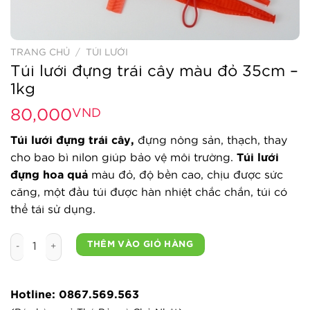
TRANG CHỦ
/
TÚI LƯỚI
Túi lưới đựng trái cây màu đỏ 35cm –
1kg
80,000
VND
Túi lưới đựng trái cây,
đựng nông sản, thạch, thay
cho bao bì nilon giúp bảo vệ môi trường.
Túi lưới
đựng hoa quả
màu đỏ, độ bền cao, chịu được sức
căng, một đầu túi được hàn nhiệt chắc chắn, túi có
thể tái sử dụng.
Túi lưới đựng trái cây màu đỏ 35cm - 1kg số lượng
THÊM VÀO GIỎ HÀNG
Hotline: 0867.569.563