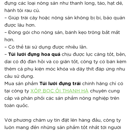
đựng các loại nông sản như thanh long, táo, hạt dẻ, 
hành tỏi rau củ.
– Giúp trái cây hoặc nông sản không bị bí, bảo quản 
được lâu hơn.
– Đóng gói cho nông sản, bánh kẹo trông bắt mắt 
hơn.
– Có thể tái sử dụng được nhiều lần.
– 
Túi lưới đựng hoa quả
 chịu được lực căng tốt, bền, 
dai có độ đàn hồi và co giãn tốt, công ty có bán kèm 
thêm cả phụ kiện móc khóa và dây thít đáp ứng nhu 
cầu sử dụng.
Mua sản phẩm 
Túi lưới đựng trái
 chính hãng chỉ có 
tại công ty 
XỐP BỌC ỔI THANH HÀ
 chuyên cung 
cấp và phân phối các sản phẩm nông nghiệp trên 
toàn quốc.
Với phương châm uy tín đặt lên hàng đầu, công ty 
luôn mang đến những sản phẩm tốt nhất tới người 