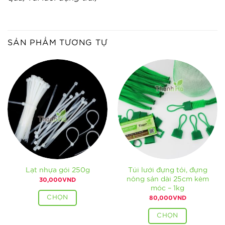
SẢN PHẨM TƯƠNG TỰ
Lạt nhựa gói 250g
Túi lưới đựng tỏi, đựng
nông sản dài 25cm kèm
30,000
VND
móc – 1kg
CHỌN
80,000
VND
CHỌN