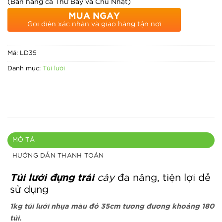
(Bán hàng cả Thứ Bảy và Chủ Nhật)
MUA NGAY
Gọi điện xác nhận và giao hàng tận nơi
Mã:
LD35
Danh mục:
Túi lưới
MÔ TẢ
HƯỚNG DẪN THANH TOÁN
Túi lưới đựng trái
cây
đa năng, tiện lợi dễ
sử dụng
1kg túi lưới nhựa màu đỏ 35cm tương đương khoảng 180
túi.