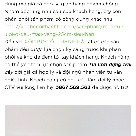
dùng mà giá cả hợp lý, giao hàng nhanh chóng.
Nhằm đáp ứng nhu cầu của khách hàng, cty còn
phân phối sản phẩm có công dụng khác như
http://xopbocoithanhha.com/san-pham/mua-tui-
luoi-o-dau-mau-vang-25cm-sieu-ben
Đến với
XỐP BỌC ỔI THANH HÀ
tất cả các sản
phẩm đều được lựa chọn kỹ càng trước khi phân
phối về kho để đem tới tay khách hàng. Khách hàng
có thể yên tâm lựa chọn sản phẩm
Túi lưới đựng trái
cây
bởi giá cả hợp lý và đội ngũ nhân viên tư vấn
nhiệt tình. Khách hàng có nhu cầu làm đại lý hoặc
CTV vui lòng liên hệ:
0867.569.563
để được hỗ trợ.