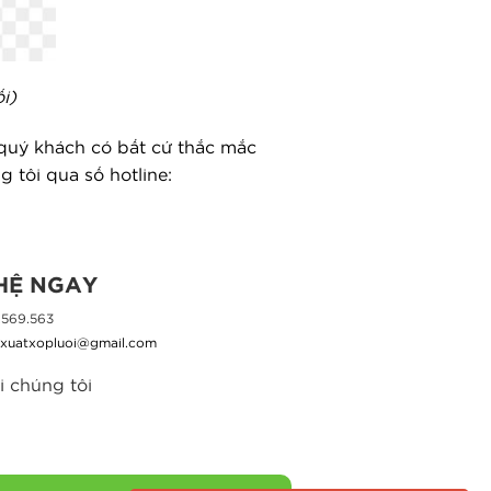
i)
 quý khách có bất cứ thắc mắc
 tôi qua số hotline:
 HỆ NGAY
.569.563
nxuatxopluoi@gmail.com
i chúng tôi