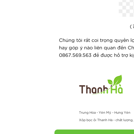
(
Chúng tôi rất coi trọng quyền 
hay góp ý nào liên quan đến Chí
0867.569.563 để được hỗ trợ k
Trung Hòa - Yên Mỹ - Hưng Yên
Xốp bọc ổi Thanh Hà - chất lượng, u