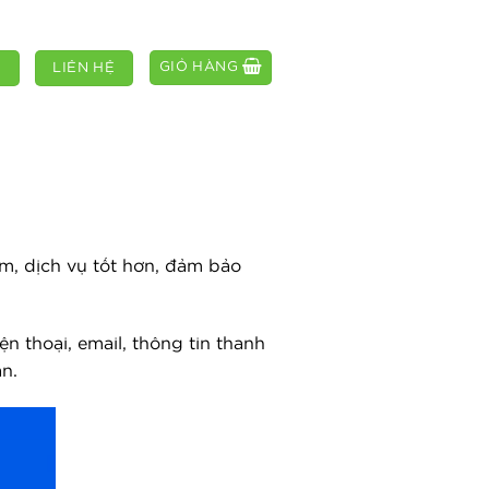
GIỎ HÀNG
M
LIÊN HỆ
m, dịch vụ tốt hơn, đảm bảo
n thoại, email, thông tin thanh
n.