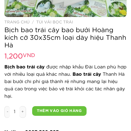
TRANG CHỦ
/
TÚI VẢI BỌC TRÁI
Bịch bao trái cây bao bưởi Hoàng
kích cỡ 30x35cm loại dày hiệu Thanh
Hà
1,200
VND
Bịch bao trái cây
được nhập khẩu Đài Loan phù hợp
với nhiều loại quả khác nhau.
Bao trái cây
Thanh Hà
bai bưởi chi phí giá thành rẻ nhưng mang lại hiệu
quả cao trong việc bảo vệ trái khỏi các tác nhân gây
hại.
Bịch bao trái cây bao bưởi Hoàng kích cỡ 30x35cm loại dà
THÊM VÀO GIỎ HÀNG