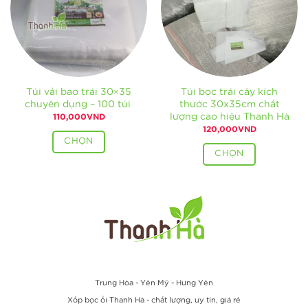
Túi vải bao trái 30×35
Túi bọc trái cây kích
chuyên dụng – 100 túi
thước 30x35cm chất
lượng cao hiệu Thanh Hà
110,000
VND
120,000
VND
CHỌN
CHỌN
Trung Hòa - Yên Mỹ - Hưng Yên
Xốp bọc ổi Thanh Hà - chất lượng, uy tín, giá rẻ