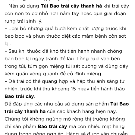
– Nên sử dụng 
Túi 
Bao trái cây
 thanh hà
 khi trái cây 
còn non to cỡ nhỏ hơn nắm tay hoặc qua giai đoạn 
rụng trái sinh lý.
– Loại bỏ những quả bưởi kém chất lượng trước khi 
bao bọc và phun thuốc diệt các mầm bệnh còn sót 
lại.
– Sau khi thuốc đã khô thì tiến hành nhanh chóng 
bao bọc lại ngay tránh để lâu. Lồng quả vào bên 
trong túi, túm gọn miệng túi sát cuống và dùng dây 
kẽm quấn vòng quanh để cố định miệng.
– Để trái có thể quang hợp và hấp thu ánh sáng tự 
nhiên, trước khi thu khoảng 15 ngày tiến hành tháo 
Bao trái cây
.
Để đáp ứng các nhu cầu sử dụng sản phẩm
Túi
Bao
trái cây
thanh hà
của các khách hàng hiện nay.
Chúng tôi không ngừng mở rộng thị trường không
chỉ sản phẩm
Bao trái cây
mà còn nhiều mặt hàng
dùng trong nông nghiệp. Hàng sẽ được vận chuyển