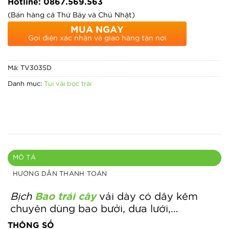
Hotline: 0867.569.563
(Bán hàng cả Thứ Bảy và Chủ Nhật)
MUA NGAY
Gọi điện xác nhận và giao hàng tận nơi
Mã:
TV3035D
Danh mục:
Túi vải bọc trái
MÔ TẢ
HƯỚNG DẪN THANH TOÁN
Bịch
Bao trái cây
vải dày có dây kẽm
chuyên dùng bao bưởi, dưa lưới,…
THÔNG SỐ