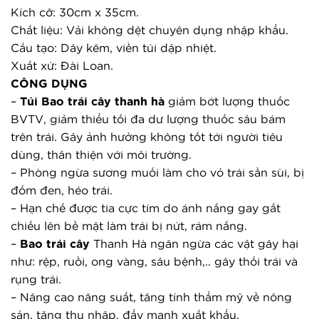
Kích cỡ: 30cm x 35cm.
Chất liệu: Vải không dệt chuyên dụng nhập khẩu.
Cấu tạo: Dây kẽm, viền túi dập nhiệt.
Xuất xứ: Đài Loan.
CÔNG DỤNG
– 
Túi 
Bao trái cây
 thanh hà
 giảm bớt lượng thuốc 
BVTV, giảm thiểu tối đa dư lượng thuốc sâu bám 
trên trái. Gây ảnh hưởng không tốt tới người tiêu 
dùng, thân thiện với môi trường.
– Phòng ngừa sương muối làm cho vỏ trái sần sùi, bị 
đốm đen, héo trái.
– Hạn chế được tia cực tím do ánh nắng gay gắt 
chiếu lên bề mặt làm trái bị nứt, rám nắng.
– 
Bao trái cây
 Thanh Hà ngăn ngừa các vật gây hại 
như: rệp, ruồi, ong vàng, sâu bệnh,.. gây thối trái và 
rụng trái.
– Nâng cao năng suất, tăng tính thẩm mỹ về nông 
sản, tăng thu nhập, đẩy mạnh xuất khẩu.