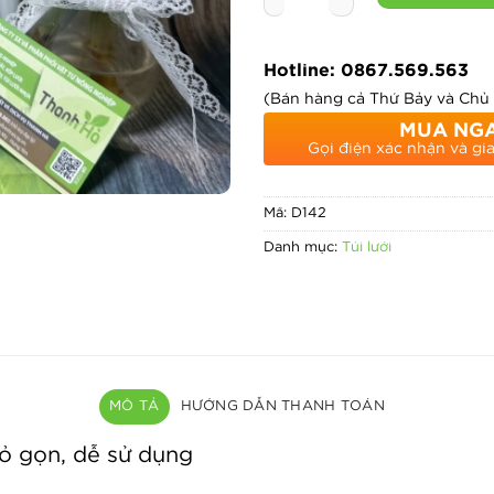
Hotline: 0867.569.563
(Bán hàng cả Thứ Bảy và Chủ
MUA NG
Gọi điện xác nhận và gi
Mã:
D142
Danh mục:
Túi lưới
MÔ TẢ
HƯỚNG DẪN THANH TOÁN
ỏ gọn, dễ sử dụng