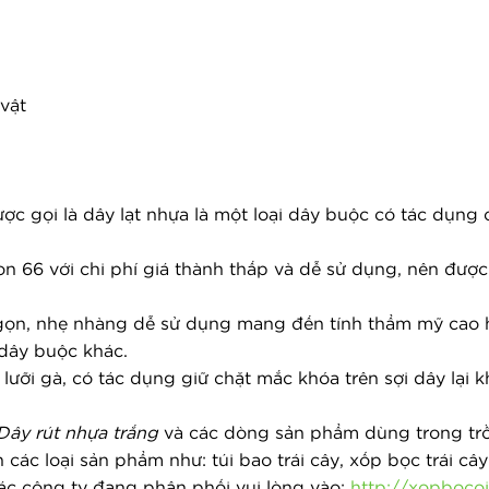
vật
ợc gọi là dây lạt nhựa là một loại dây buộc có tác dụng 
on 66 với chi phí giá thành thấp và dễ sử dụng, nên được
 gọn, nhẹ nhàng dễ sử dụng mang đến tính thẩm mỹ cao h
 dây buộc khác.
ưỡi gà, có tác dụng giữ chặt mắc khóa trên sợi dây lại kh
Dây rút nhựa trắng
 và các dòng sản phẩm dùng trong tr
 các loại sản phẩm như: túi bao trái cây, xốp bọc trái cây
c công ty đang phân phối vui lòng vào:
http://xopboco