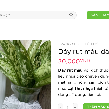
SẢN PHẨ
TRANG CHỦ
/
TÚI LƯỚI
Dây rút màu dà
30,000
VND
Dây rút màu
với kích thư
liệu nhựa dẻo chuyên dùng
mặt hàng nông sản, bịch t
nhà.
Lạt thít nhựa
thiết kế
dàng sử dụng, tiện lợi.
Dây rút màu dài 15cm chất l
THÊM VÀO 