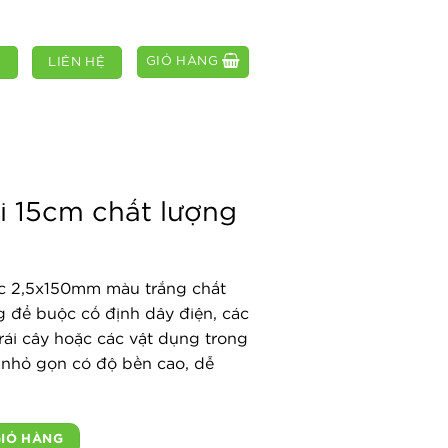
GIỎ HÀNG
M
LIÊN HỆ
i 15cm chất lượng
ớc 2,5x150mm màu trắng chất
 để buộc cố định dây điện, các
rái cây hoặc các vật dụng trong
 nhỏ gọn có độ bền cao, dễ
ượng số lượng
GIỎ HÀNG