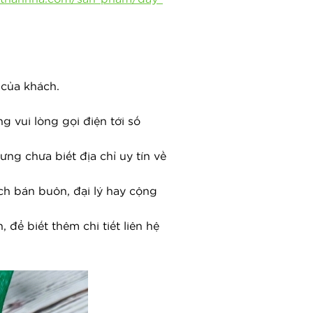
 của khách.
 vui lòng gọi điện tới số 
g chưa biết địa chỉ uy tín về 
ch bán buôn, đại lý hay cộng 
Công ty đang phát triển hệ thống bán buôn, đại lý với nhiều chương trình ưu đãi hấp dẫn, để biết thêm chi tiết liên hệ 