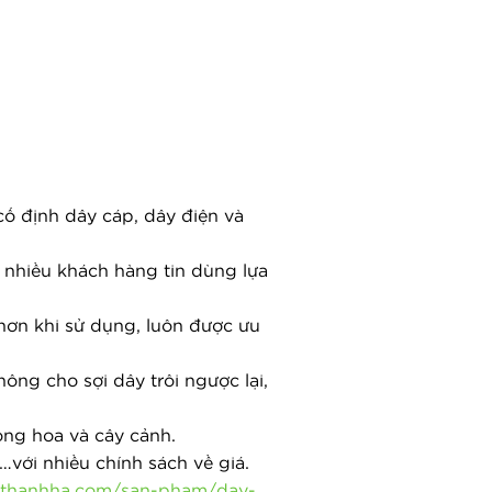
cố định dây cáp, dây điện và 
 nhiều khách hàng tin dùng lựa 
ơn khi sử dụng, luôn được ưu 
ông cho sợi dây trôi ngược lại, 
ồng hoa và cây cảnh.
…với nhiều chính sách về giá.
ithanhha.com/san-pham/day-