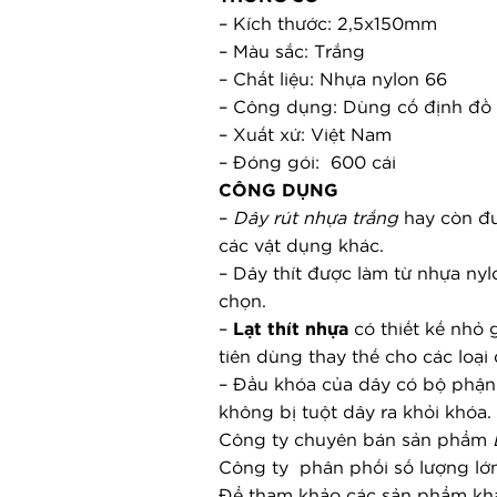
– Kích thước: 2,5x150mm
– Màu sắc: Trắng
– Chất liệu: Nhựa nylon 66
– Công dụng: Dùng cố định đồ 
– Xuất xứ: Việt Nam
– Đóng gói:  600 cái
CÔNG DỤNG
– 
Dây rút nhựa trắng
 hay còn đư
các vật dụng khác.
– Dây thít được làm từ nhựa nyl
chọn.
– 
Lạt thít nhựa
 có thiết kế nhỏ
tiên dùng thay thế cho các loại
– Đầu khóa của dây có bộ phận l
không bị tuột dây ra khỏi khóa.
Công ty chuyên bán sản phẩm 
Công ty  phân phối số lượng lớn
Để tham khảo các sản phẩm khá