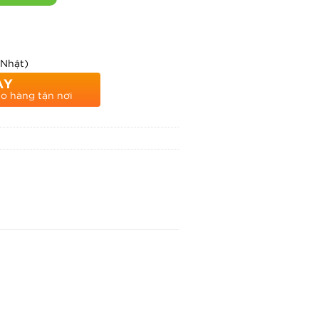
 Nhật)
AY
ao hàng tận nơi