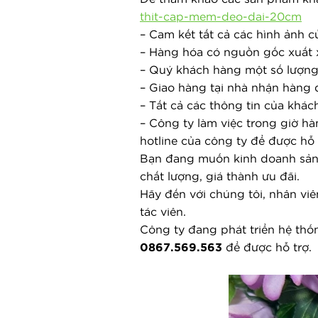
thit-cap-mem-deo-dai-20cm
– Cam kết tất cả các hình ảnh 
– Hàng hóa có nguồn gốc xuất 
– Quý khách hàng một số lượng 
– Giao hàng tại nhà nhận hàng 
– Tất cả các thông tin của khá
– Công ty làm việc trong giờ hà
hotline của công ty để được hỗ 
Bạn đang muốn kinh doanh sả
chất lượng, giá thành ưu đãi.
Hãy đến với chúng tôi, nhân viê
tác viên.
0867.569.563
 để được hỗ trợ.