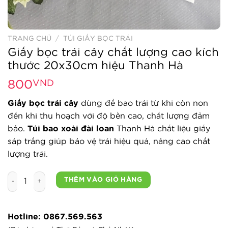
TRANG CHỦ
/
TÚI GIẤY BỌC TRÁI
Giấy bọc trái cây chất lượng cao kích
thước 20x30cm hiệu Thanh Hà
800
VND
Giấy bọc trái cây
dùng để bao trái từ khi còn non
đến khi thu hoạch với độ bền cao, chất lượng đảm
bảo.
Túi bao xoài đài loan
Thanh Hà chất liệu giấy
sáp trắng giúp bảo vệ trái hiệu quả, nâng cao chất
lượng trái.
Giấy bọc trái cây chất lượng cao kích thước 20x30cm hiệu
THÊM VÀO GIỎ HÀNG
Hotline: 0867.569.563