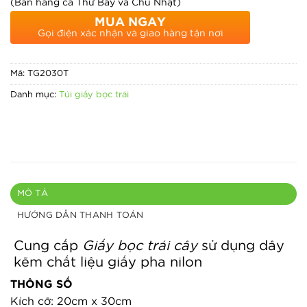
(Bán hàng cả Thứ Bảy và Chủ Nhật)
MUA NGAY
Gọi điện xác nhận và giao hàng tận nơi
Mã:
TG2030T
Danh mục:
Túi giấy bọc trái
MÔ TẢ
HƯỚNG DẪN THANH TOÁN
Cung cấp
Giấy bọc trái cây
sử dụng dây
kẽm chất liệu giấy pha nilon
THÔNG SỐ
Kích cỡ: 20cm x 30cm