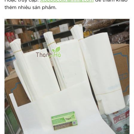
Hoặc truy cập: 
Xopbocoithanhha.com
 để tham khảo 
thêm nhiều sản phẩm.