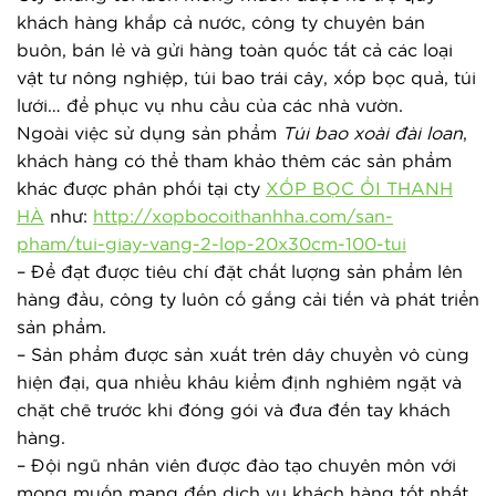
khách hàng khắp cả nước, công ty chuyên bán 
buôn, bán lẻ và gửi hàng toàn quốc tất cả các loại 
vật tư nông nghiệp, túi bao trái cây, xốp bọc quả, túi 
lưới… để phục vụ nhu cầu của các nhà vườn.
Ngoài việc sử dụng sản phẩm
Túi bao xoài đài loan
,
khách hàng có thể tham khảo thêm các sản phẩm
khác được phân phối tại cty
XỐP BỌC ỔI THANH
HÀ
như:
http://xopbocoithanhha.com/san-
pham/tui-giay-vang-2-lop-20x30cm-100-tui
– Để đạt được tiêu chí đặt chất lượng sản phẩm lên 
hàng đầu, công ty luôn cố gắng cải tiến và phát triển 
sản phẩm.
– Sản phẩm được sản xuất trên dây chuyền vô cùng 
hiện đại, qua nhiều khâu kiểm định nghiêm ngặt và 
chặt chẽ trước khi đóng gói và đưa đến tay khách 
hàng.
– Đội ngũ nhân viên được đào tạo chuyên môn với 
mong muốn mang đến dịch vụ khách hàng tốt nhất 