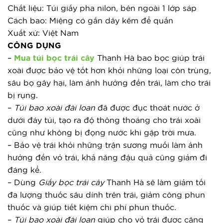
Chất liệu: Túi giấy pha nilon, bên ngoài 1 lớp sáp
Cách bao: Miệng có gắn dây kẽm để quấn
Xuất xứ: Việt Nam
CÔNG DỤNG
– 
Mua túi bọc trái cây
 Thanh Hà bao bọc giúp trái 
xoài được bảo vệ tốt hơn khỏi những loại côn trùng, 
sâu bọ gây hại, làm ảnh hưởng đến trái, làm cho trái 
bị rụng.
– 
Túi bao xoài đài loan
 đã được đục thoát nước ở 
dưới đáy túi, tạo ra độ thông thoáng cho trái xoài 
cũng như không bị đọng nước khi gặp trời mưa.
– Bảo vệ trái khỏi những trận sương muối làm ảnh 
hưởng đến vỏ trái, khả năng đậu quả cũng giảm đi 
đáng kể.
– Dùng 
Giấy bọc trái cây
 Thanh Hà sẽ làm giảm tối 
đa lượng thuốc sâu dính trên trái, giảm công phun 
thuốc và giúp tiết kiệm chi phí phun thuốc.
– 
Túi bao xoài đài loan
 giúp cho vỏ trái được căng 