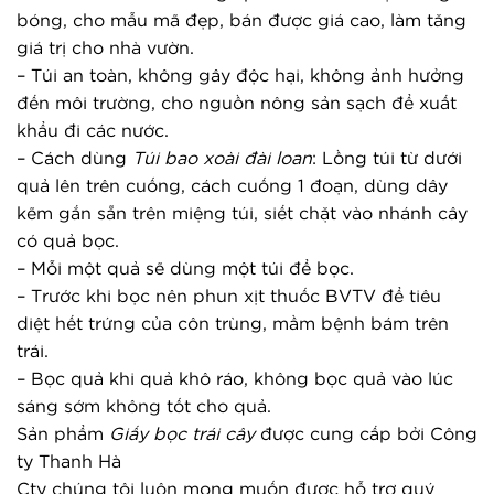
bóng, cho mẫu mã đẹp, bán được giá cao, làm tăng 
giá trị cho nhà vườn.
– Túi an toàn, không gây độc hại, không ảnh hưởng 
đến môi trường, cho nguồn nông sản sạch để xuất 
khẩu đi các nước.
– Cách dùng 
Túi bao xoài đài loan
: Lồng túi từ dưới 
quả lên trên cuống, cách cuống 1 đoạn, dùng dây 
kẽm gắn sẵn trên miệng túi, siết chặt vào nhánh cây 
có quả bọc.
– Mỗi một quả sẽ dùng một túi để bọc.
– Trước khi bọc nên phun xịt thuốc BVTV để tiêu 
diệt hết trứng của côn trùng, mầm bệnh bám trên 
trái.
– Bọc quả khi quả khô ráo, không bọc quả vào lúc 
sáng sớm không tốt cho quả.
Sản phẩm 
Giấy bọc trái cây
 được cung cấp bởi Công 
ty Thanh Hà
Cty chúng tôi luôn mong muốn được hỗ trợ quý 