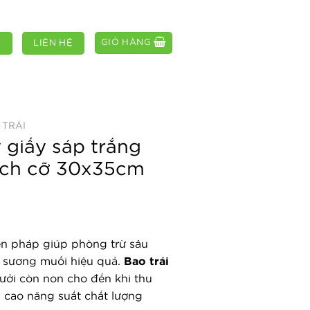
GIỎ HÀNG
M
LIÊN HỆ
 TRÁI
y giấy sáp trắng
ích cỡ 30x35cm
ện pháp giúp phòng trừ sâu
, sương muối hiệu quả.
Bao trái
ởi còn non cho đến khi thu
 cao năng suất chất lượng