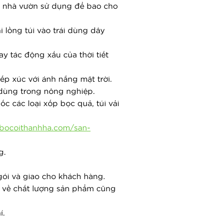
 nhà vườn sử dụng để bao cho 
lồng túi vào trái dùng dây 
y tác động xấu của thời tiết 
iếp xúc với ánh nắng mặt trời.
dùng trong nông nghiệp.
 các loại xốp bọc quả, túi vải 
pbocoithanhha.com/san-
g.
ói và giao cho khách hàng.
 về chất lượng sản phẩm cũng 
í.