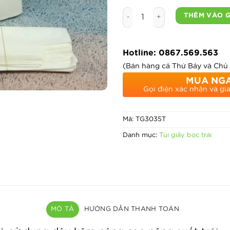
Túi bao trái cây giấy sáp t
THÊM VÀO 
Hotline: 0867.569.563
(Bán hàng cả Thứ Bảy và Chủ
MUA NG
Gọi điện xác nhận và gi
Mã:
TG3035T
Danh mục:
Túi giấy bọc trái
MÔ TẢ
HƯỚNG DẪN THANH TOÁN