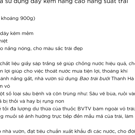
 sử dụng dây kẽm nâng cao năng suất trái
g khoảng 900g)
g dây kẽm mềm
hiệt
o nắng nóng, cho màu sắc trái đẹp
chất liệu giấy sáp trắng sẽ giúp chống nước hiệu quả, chốn
ện lợi giúp cho việc thoát nước mưa tiện lợi, thoáng khí
 ánh nắng gắt, nhà vườn sử dụng 
Bao trái bưởi
 Thanh Hà 
ám vỏ
 số loại sâu bệnh và côn trùng như: Sâu vẽ bùa, ruồi vàn
bị thối và hay bị rụng non
ế tối đa lượng dư thừa của thuốc BVTV bám ngoài vỏ trá
ng muối sẽ ảnh hưởng trực tiếp đến mẫu mã của trái, làm c
cho nhà vườn, đạt tiêu chuẩn xuất khẩu đi các nước, cho đ