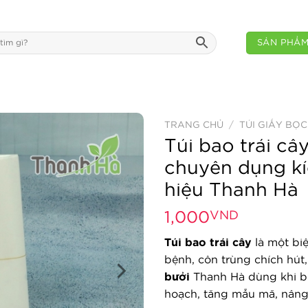
SẢN PHẨ
TRANG CHỦ
/
TÚI GIẤY BỌC
Túi bao trái câ
chuyên dụng k
hiệu Thanh Hà
1,000
VND
Túi bao trái cây
là một bi
bệnh, côn trùng chích hút
bưởi
Thanh Hà dùng khi bư
hoạch, tăng mẫu mã, nâng