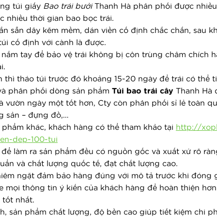
ng túi giấy 
Bao trái bưởi
 Thanh Hà phân phối được nhiều
c nhiều thời gian bao bọc trái.
n sẵn dây kẽm mềm, dán viền cố định chắc chắn, sau khi 
i cố định với cành là được.
g nắm tay để bảo vệ trái không bị côn trùng châm chích ha
i.
 thì tháo túi trước đó khoảng 15-20 ngày để trái có thể t
 và phân phối dòng sản phẩm 
Túi bao trái cây
 Thanh Hà 
vườn ngày một tốt hơn, Cty còn phân phối sỉ lẻ toàn quốc
ng sản – đựng đồ,… 
ản phẩm khác, khách hàng có thể tham khảo tại
http://xo
en-dep-100-tui
để làm ra sản phẩm đều có nguồn gốc và xuất xứ rõ ràn
uẩn và chất lượng quốc tế, đạt chất lượng cao.
iêm ngặt đảm bảo hàng đúng với mô tả trước khi đóng g
e mọi thông tin ý kiến của khách hàng để hoàn thiện hơn
tốt nhất.
h, sản phẩm chất lượng, độ bền cao giúp tiết kiệm chi ph