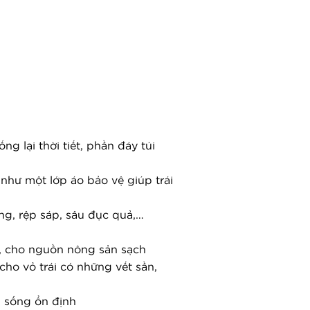
g lại thời tiết, phần đáy túi 
như một lớp áo bảo vệ giúp trái 
g, rệp sáp, sâu đục quả,… 
i, cho nguồn nông sản sạch
ho vỏ trái có những vết sần, 
ời sống ổn định