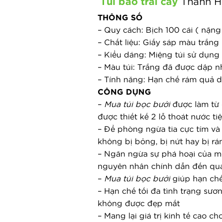
Túi bao trái cây
Thanh Hà
THÔNG SỐ
– Quy cách: Bịch 100 cái ( nặn
– Chất liệu: Giấy sáp màu trắng
– Kiểu dáng: Miệng túi sử dụn
– Màu túi: Trắng đã được dập n
– Tính năng: Hạn chế rám quả d
CÔNG DỤNG
– 
Mua túi bọc bưởi
 được làm từ 
được thiết kế 2 lỗ thoát nước ti
– Để phòng ngừa tia cực tím và
không bị bỏng, bị nứt hay bị r
– Ngăn ngừa sự phá hoại của một
nguyên nhân chính dẫn đến quả 
– 
Mua túi bọc bưởi
 giúp hạn ch
– Hạn chế tối đa tình trạng sươ
không được đẹp mắt
– Mang lại giá trị kinh tế cao 