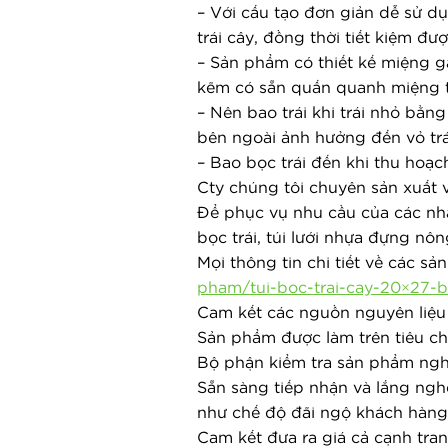
– Với cấu tạo đơn giản dễ sử dụ
trái cây, đồng thời tiết kiệm đượ
– Sản phẩm có thiết kế miệng gắ
kẽm có sẵn quấn quanh miệng tú
– Nên bao trái khi trái nhỏ bằn
bên ngoài ảnh hưởng đến vỏ trá
– Bao bọc trái đến khi thu hoạch
Cty chúng tôi chuyên sản xuất
Để phục vụ nhu cầu của các nhà 
bọc trái, túi lưới nhựa đựng nô
Mọi thông tin chi tiết về các s
pham/tui-boc-trai-cay-20×27-b
Cam kết các nguồn nguyên liệu 
Sản phẩm được làm trên tiêu ch
Bộ phận kiểm tra sản phẩm ngh
Sẵn sàng tiếp nhận và lắng ngh
như chế độ đãi ngộ khách hàng 
Cam kết đưa ra giá cả cạnh tran