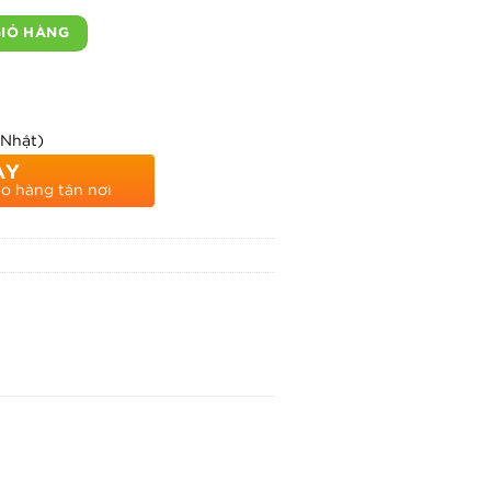
rắng chuyên dụng kích cỡ 30x35cm hiệu Thanh Hà số lượng
GIỎ HÀNG
 Nhật)
AY
ao hàng tận nơi