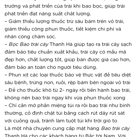
trưởng và phát triển của trái khi bao bọc, giúp trái 
phát triển đạt năng suất chất lượng.
– Giảm thiểu lượng thuốc trừ sâu bám trên vỏ trái, 
giảm thiểu công phun thuốc, tiết kiệm chi phí và 
nhân công chăm sóc.
– 
Bọc 
Bao trái cây
 Thanh Hà giúp tạo ra trái cây sạch 
đảm bảo tiêu chuẩn xuất khẩu, trái cây có mẫu mã 
đẹp hơn, chất lượng tốt, giúp bán được giá cao hơn, 
đảm bảo an toàn cho người tiêu dùng.
– Phun xịt các loại thuốc bảo vệ thực vật để tiêu diệt 
sâu bệnh, trứng non, ruồi, rệp bám bên ngoài vỏ trái
– Để cho thuốc khô từ 2- ngày rồi tiến hành bao trái, 
không nên bao trái ngay khi vừa phun thuốc xong
– Chỉ cần mở phần miệng túi ra rồi bao trái như bình 
thường, cố định chặt túi bằng cách rút dây rút sát 
với cuống quả, tránh làm tuột túi khi trời gió to
Là một nhà chuyên cung cấp mặt hàng
Bao trái cây
Thanh Hà cho các khách hàng từ Bắc tới Nam. Với