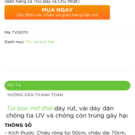
(Bán hàng cả Thứ Bảy và Chủ Nhật)
MUA NGAY
Gọi điện xác nhận và giao hàng tận nơi
Mã:
TV5070
Danh mục:
Túi vải bọc trái
MÔ TẢ
HƯỚNG DẪN THANH TOÁN
Túi bọc mít thái
dây rút, vải dày dặn
chống tia UV và chống côn trùng gây hại
THÔNG SỐ
– Kích thước: Chiều rộng túi 50cm, chiều dài 70cm, 