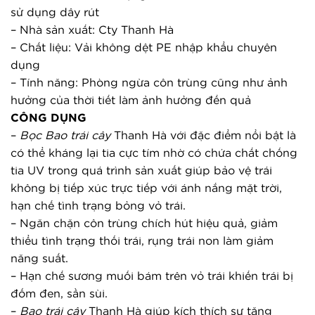
sử dụng dây rút
– Nhà sản xuất: Cty Thanh Hà
– Chất liệu: Vải không dệt PE nhập khẩu chuyên 
dụng
– Tính năng: Phòng ngừa côn trùng cũng như ảnh 
hưởng của thời tiết làm ảnh hưởng đến quả
CÔNG DỤNG
– 
Bọc 
Bao trái cây
 Thanh Hà với đặc điểm nổi bật là 
có thể kháng lại tia cực tím nhờ có chứa chất chống 
tia UV trong quá trình sản xuất giúp bảo vệ trái 
không bị tiếp xúc trực tiếp với ánh nắng mặt trời, 
hạn chế tình trạng bỏng vỏ trái.
– Ngăn chặn côn trùng chích hút hiệu quả, giảm 
thiểu tình trạng thối trái, rụng trái non làm giảm 
năng suất.
– Hạn chế sương muối bám trên vỏ trái khiến trái bị 
đốm đen, sần sùi.
– 
Bao trái cây
 Thanh Hà giúp kích thích sự tăng 