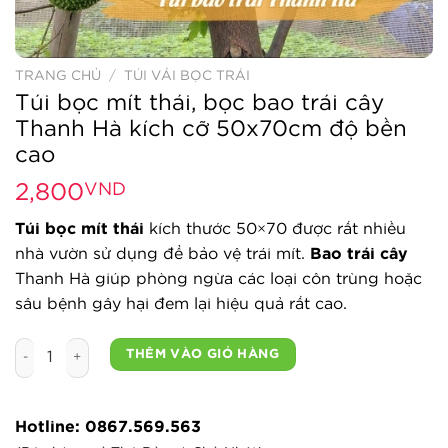
TRANG CHỦ
/
TÚI VẢI BỌC TRÁI
Túi bọc mít thái, bọc bao trái cây
Thanh Hà kích cỡ 50x70cm độ bền
cao
2,800
VND
Túi bọc mít thái
kích thước 50×70 được rất nhiều
nhà vườn sử dụng để bảo vệ trái mít.
Bao trái cây
Thanh Hà giúp phòng ngừa các loại côn trùng hoặc
sâu bệnh gây hại đem lại hiệu quả rất cao.
Túi bọc mít thái, bọc bao trái cây Thanh Hà kích cỡ 50x70
THÊM VÀO GIỎ HÀNG
Hotline: 0867.569.563