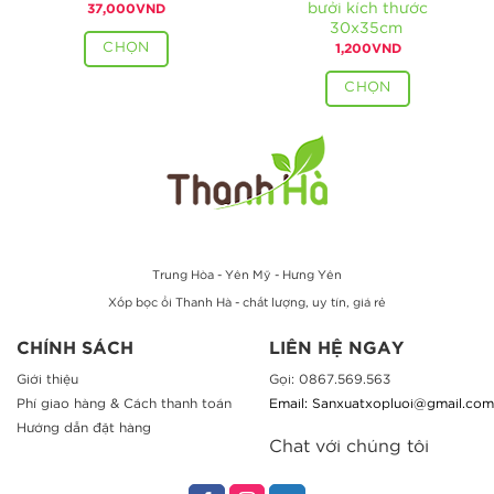
bưởi kích thước
37,000
VND
30x35cm
CHỌN
1,200
VND
CHỌN
Trung Hòa - Yên Mỹ - Hưng Yên
Xốp bọc ổi Thanh Hà - chất lượng, uy tín, giá rẻ
CHÍNH SÁCH
LIÊN HỆ NGAY
Giới thiệu
Gọi: 0867.569.563
Phí giao hàng & Cách thanh toán
Email: Sanxuatxopluoi@gmail.com
Hướng dẫn đặt hàng
Chat với chúng tôi