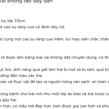
vải không dệt dày dặn
 túi dài 70cm
út cao su răng cưa cố định dây rút
rút cùng nút cao su răng cưa mềm, túi may viền chắc chắ
rẻ được làm bằng loại vải không dệt chuyên dụng, có thi
c tím, ánh nắng quá gắt làm trái bị nứt và bị rám, quả
ởng đến màu sắc trái.
 bảo vệ thực vật để tạo ra nguồn nông sản sạch, an toàn c
òng bệnh cho trái mít như một lớp áo bảo vệ trái trước s
g gây hại.
oàn hơn, có mẫu mã đẹp hơn, bán được giá cao hơn và phù 