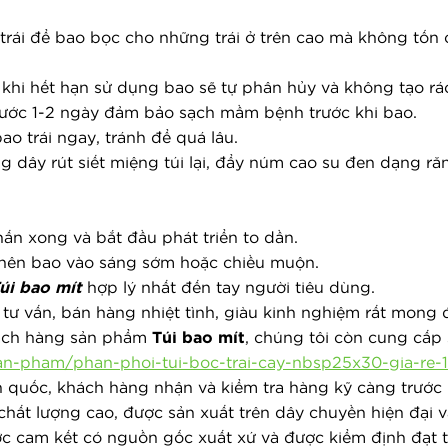
rái để bao bọc cho những trái ở trên cao mà không tốn cô
 khi hết hạn sử dụng bao sẽ tự phân hủy và không tạo rá
rước 1-2 ngày đảm bảo sạch mầm bệnh trước khi bao.
ao trái ngay, tránh để quá lâu.
ng dây rút siết miệng túi lại, đẩy núm cao su đen dạng ră
hấn xong và bắt đầu phát triển to dần.
ng nên bao vào sáng sớm hoặc chiều muộn.
úi bao mít
 hợp lý nhất đến tay người tiêu dùng. 
 tư vấn, bán hàng nhiệt tình, giàu kinh nghiệm rất mong
hách hàng sản phẩm
Túi bao mít
, chúng tôi còn cung cấ
n-pham/phan-phoi-tui-boc-trai-cay-nbsp25x30-gia-re-1
n quốc, khách hàng nhận và kiểm tra hàng kỹ càng trước 
ất lượng cao, được sản xuất trên dây chuyền hiện đại và 
ợc cam kết có nguồn gốc xuất xứ và được kiểm định đạt t