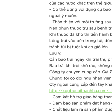
của các nước khác trên thế giới.
– Có thể dùng với dụng cụ bao t
ngoài ý muốn.
– Thân thiện với môi trường sau
Nên phun thuốc trừ sâu bệnh t
Khi thuốc đã khô thì tiến hành b
Lồng trái vào bên trong túi, dù
tránh túi bị tuột khi có gió lớn.
Lưu ý:
Cần bao trái ngay khi trái thụ p
Bao trái khi trời khô ráo, khô
Công ty chuyên cung cấp 
Giá 
T
Chúng tôi có đội ngũ nhân viên
Cty ngoài cung cấp đến tay k
http://xopbocoithanhha.com/sa
– Cam kết hỗ trợ giao hàng toà
– Đảm bảo sản phẩm đạt hàng ch
– Chất liệu làm ra sản phẩm đư