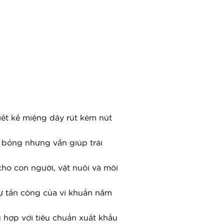
n
ết kế miệng dây rút kèm nút 
 bị bỏng nhưng vẫn giúp trái 
ho con người, vật nuôi và môi 
ự tấn công của vi khuẩn nấm 
hợp với tiêu chuẩn xuất khẩu 