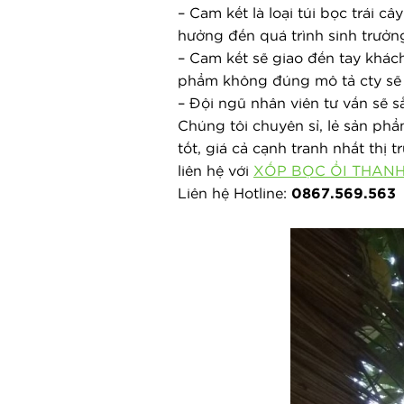
– Cam kết là loại túi bọc trái 
hưởng đến quá trình sinh trưởng
– Cam kết sẽ giao đến tay khá
phẩm không đúng mô tả cty sẽ 
– Đội ngũ nhân viên tư vấn sẽ 
Chúng tôi chuyên sỉ, lẻ sản phẩ
tốt, giá cả cạnh tranh nhất thị
liên hệ với 
XỐP BỌC ỔI THAN
Liên hệ Hotline: 
0867.569.563