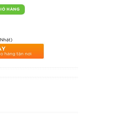
g kích cỡ 50x70cm thương hiệu Thanh Hà số lượng
GIỎ HÀNG
 Nhật)
AY
ao hàng tận nơi