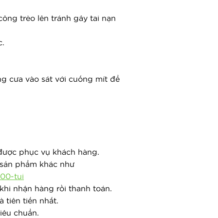
ng trèo lên tránh gây tai nạn 
c.
ng cưa vào sát với cuống mít để 
 được phục vụ khách hàng.
p sản phẩm khác như
00-tui
khi nhận hàng rồi thanh toán.
tiên tiến nhất.
iêu chuẩn.