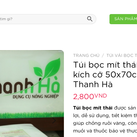
SẢN PHẨ
TRANG CHỦ
/
TÚI VẢI BỌC 
Túi bọc mít th
kích cỡ 50x70
Thanh Hà
2,800
VND
Túi bọc mít thái
được sản x
lợi, dễ sử dụng, tiết kiệm t
giúp chống ruồi vàng, côn
muối và thuốc bảo vệ thực 