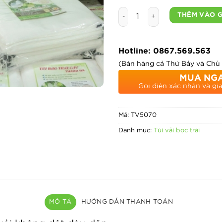
Túi bọc mít thái chuyên dụn
THÊM VÀO 
Hotline: 0867.569.563
(Bán hàng cả Thứ Bảy và Chủ
MUA NG
Gọi điện xác nhận và gi
Mã:
TV5070
Danh mục:
Túi vải bọc trái
MÔ TẢ
HƯỚNG DẪN THANH TOÁN