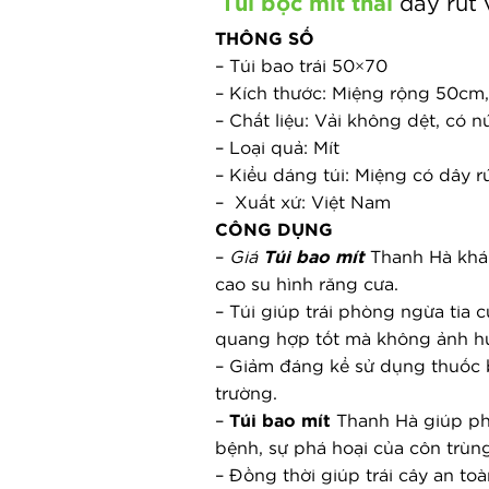
Túi bọc mít thái
dây rút 
THÔNG SỐ
– Túi bao trái 50×70
– Kích thước: Miệng rộng 50cm,
– Chất liệu: Vải không dệt, có n
– Loại quả: Mít
– Kiểu dáng túi: Miệng có dây 
–  Xuất xứ: Việt Nam
CÔNG DỤNG
– 
Giá 
Túi bao mít
 Thanh Hà khá 
cao su hình răng cưa.
– Túi giúp trái phòng ngừa tia cự
quang hợp tốt mà không ảnh hư
– Giảm đáng kể sử dụng thuốc
trường.
– 
Túi bao mít
 Thanh Hà giúp ph
bệnh, sự phá hoại của côn trùn
– Đồng thời giúp trái cây an t