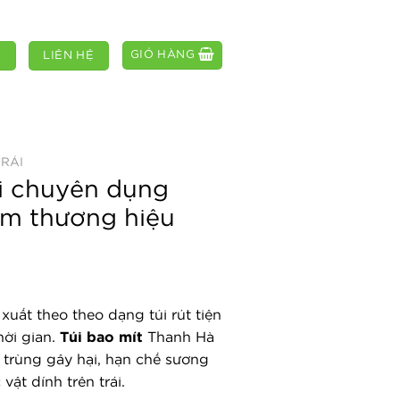
GIỎ HÀNG
M
LIÊN HỆ
TRÁI
ái chuyên dụng
cm thương hiệu
uất theo theo dạng túi rút tiện
hời gian.
Túi bao mít
Thanh Hà
 trùng gây hại, hạn chế sương
vật dính trên trái.