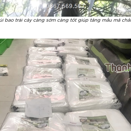
i bao trái cây càng sớm càng tốt giúp tăng mẫu mã chất