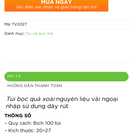
MUA NGAY
Gọi điện xác nhận và giao hàng tận nơi
Mã:
TV2027
Danh mục:
Túi vải bọc trái
MÔ TẢ
HƯỚNG DẪN THANH TOÁN
Túi bọc quả xoài
nguyên liệu vải ngoại
nhập sử dụng dây rút
THÔNG SỐ
– Quy cách: Bịch 100 túi
– Kích thước: 20×27