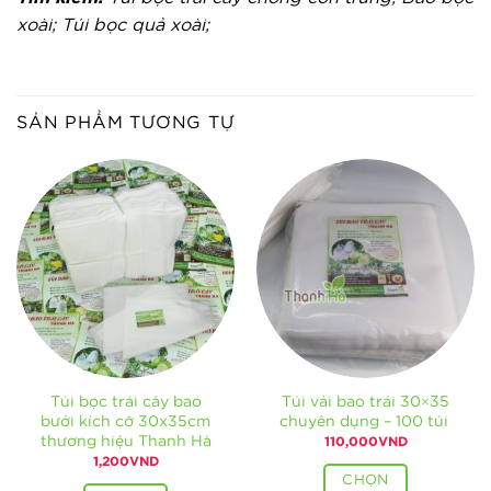
xoài; Túi bọc quả xoài;
SẢN PHẨM TƯƠNG TỰ
Túi bọc trái cây bao
Túi vải bao trái 30×35
bưởi kích cỡ 30x35cm
chuyên dụng – 100 túi
thương hiệu Thanh Hà
110,000
VND
1,200
VND
CHỌN