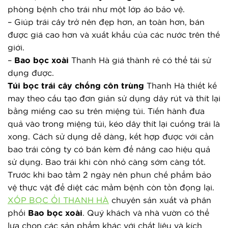
phòng bệnh cho trái như một lớp áo bảo vệ.
– Giúp trái cây trở nên đẹp hơn, an toàn hơn, bán 
được giá cao hơn và xuất khẩu của các nước trên thế 
giới.
– 
Bao bọc xoài
 Thanh Hà giá thành rẻ có thể tái sử 
dụng được.
Túi bọc trái cây chống côn trùng
Thanh Hà thiết kế
may theo cấu tạo đơn giản sử dụng dây rút và thít lại
bằng miếng cao su trên miệng túi. Tiến hành đưa
quả vào trong miệng túi, kéo dây thít lại cuống trái là
xong. Cách sử dụng dễ dàng, kết hợp được với cần
bao trái công ty có bán kèm để nâng cao hiệu quả
sử dụng. Bao trái khi còn nhỏ càng sớm càng tốt.
Trước khi bao tầm 2 ngày nên phun chế phẩm bảo
vệ thực vật để diệt các mầm bệnh còn tồn đọng lại.
XỐP BỌC ỔI THANH HÀ
 chuyên sản xuất và phân 
phối 
Bao bọc xoài
. Quý khách và nhà vườn có thể 
lựa chọn các sản phẩm khác với chất liệu và kích 