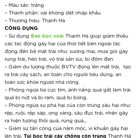
– Màu sắc: trắng
– Thành phần: vải không dệt nhập khẩu
– Thương hiệu: Thanh Hà
CÔNG DỤNG
– Sử dụng 
Bao bọc xoài
 Thanh Hà giúp giảm thiểu 
các tác động gây hại của thời tiết bên ngoài tác 
động đến bề mặt trái như: sương mai, mưa gió gây 
rụng trái, héo trái, vỏ trái sần sùi, bị đốm đen.
– Giảm dư lượng thuốc BVTV đọng lên mặt trái,  tạo 
ra trái cây sạch, an toàn cho người tiêu dùng, an 
toàn sức khỏe người nhà nông.
– Phòng ngừa tia cực tím, ánh nắng quá gắt làm trái 
quả bị nứt và bị rám, quả bị bỏng.
– Phòng ngừa sự phá hại của côn trùng sâu hại như: 
rệp, ruồi, rệp sáp, ong vàng, sâu đục trái, nhện gây 
ra hiện tượng thối quả, rụng quả,..
– Giảm sự tấn công của nấm mốc, vi khuẩn gây hại 
lên trái, 
Túi bọc trái cây chống côn trùng
 Thanh Hà 