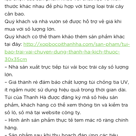
thước khác nhau để phù hợp với từng loại trái cây 
cần bao.
Quý khách và nhà vườn sẽ được hỗ trợ về giá khi 
mua với số lượng lớn.
Quý khách có thể tham khảo thêm sản phẩm khác
tại đây:
http://xopbocoithanhha.com/san-pham/tui-
bao-trai-vai-chuyen-dung-thanh-ha-kich-thuoc-
30x35cm
– Nhà sản xuất trực tiếp túi vải bọc trái cây số lượng 
lớn.
– Giá thành rẻ đảm bảo chất lượng túi chống tia UV, 
ít ngấm nước sử dụng hiệu quả trong thời gian dài. 
Túi của Thanh Hà được đăng ký mã số hiệu sản 
phẩm, khách hàng có thể xem thông tin và kiểm tra 
số lô, số mã tại website công ty.
– Hình ảnh sản phẩm thực tế tem mác rõ ràng chính 
hãng.
– Sản phẩm sau khi thu hoạch đáp ứng các tiêu 