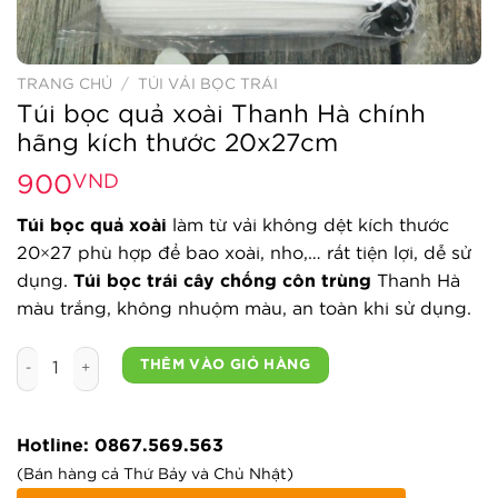
TRANG CHỦ
/
TÚI VẢI BỌC TRÁI
Túi bọc quả xoài Thanh Hà chính
hãng kích thước 20x27cm
900
VND
Túi bọc quả xoài
làm từ vải không dệt kích thước
20×27 phù hợp để bao xoài, nho,… rất tiện lợi, dễ sử
dụng.
Túi bọc trái cây chống côn trùng
Thanh Hà
màu trắng, không nhuộm màu, an toàn khi sử dụng.
Túi bọc quả xoài Thanh Hà chính hãng kích thước 20x27cm
THÊM VÀO GIỎ HÀNG
Hotline: 0867.569.563
(Bán hàng cả Thứ Bảy và Chủ Nhật)