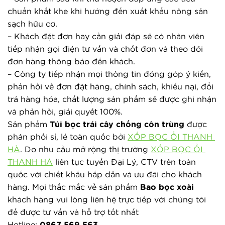
chuẩn khắt khe khi hướng đến xuất khẩu nông sản 
sạch hữu cơ.
– Khách đặt đơn hay cần giải đáp sẽ có nhân viên 
tiếp nhận gọi điện tư vấn và chốt đơn và theo dõi 
đơn hàng thông báo đến khách.
– Công ty tiếp nhận mọi thông tin đóng góp ý kiến, 
phản hồi về đơn đặt hàng, chính sách, khiếu nại, đổi 
trả hàng hóa, chất lượng sản phẩm sẽ được ghi nhận 
và phản hồi, giải quyết 100%.
Sản phẩm 
Túi bọc trái cây chống côn trùng
 được 
phân phối sỉ, lẻ toàn quốc bởi 
XỐP BỌC ỔI THANH 
HÀ
. Do nhu cầu mở rộng thị trường 
XỐP BỌC ỔI 
THANH HÀ
 liên tục tuyển Đại Lý, CTV trên toàn 
quốc với chiết khấu hấp dẫn và ưu đãi cho khách 
hàng. Mọi thắc mắc về sản phẩm 
Bao bọc xoài
khách hàng vui lòng liên hệ trực tiếp với chúng tôi 
để được tư vấn và hỗ trợ tốt nhất